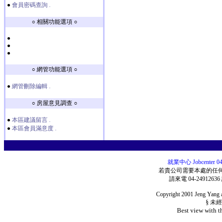
●
會員密碼查詢 .
○ 相關功能選項 ○
●
●
●
○ 網管功能選項 ○
●
網管刪除編輯 .
○ 房屋意見調查 ○
●
本區建議留言 .
●
本區會員滿意度 .
就業中心 Jobcenter
若貴公司需要本處的任
請來電 04-24912636
Copyright 2001 Jeng Yang a
§ 未
Best view with t