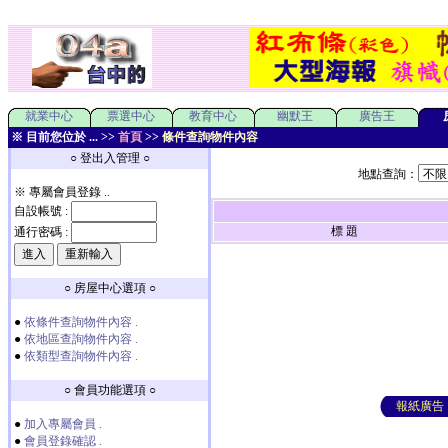
就業中心
票選中心
教育中心
幽默王
廣告王
※ 目前您位於 ... >>
首頁
>>
條件查詢物件內容
○ 登出入管理 ○
地點查詢：
※ 專屬會員登錄 ..
自設帳號 :
標 題
通行密碼 :
○ 房屋中心選項 ○
●
依條件查詢物件內容 .
●
依地區查詢物件內容 .
●
依類型查詢物件內容 .
○ 會員功能選項 ○
報紙廣告
●
加入專屬會員 .
●
會員登錄確認 .