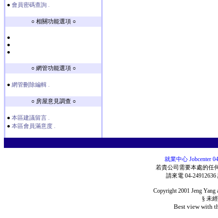
●
會員密碼查詢 .
○ 相關功能選項 ○
●
●
●
○ 網管功能選項 ○
●
網管刪除編輯 .
○ 房屋意見調查 ○
●
本區建議留言 .
●
本區會員滿意度 .
就業中心 Jobcenter
若貴公司需要本處的任
請來電 04-24912636
Copyright 2001 Jeng Yang a
§ 未
Best view with t