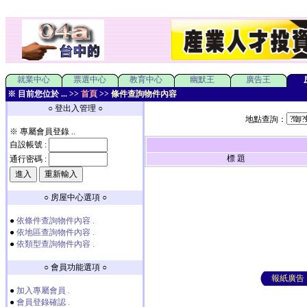
就業中心
票選中心
教育中心
幽默王
廣告王
※ 目前您位於 ... >>
首頁
>>
條件查詢物件內容
○ 登出入管理 ○
地點查詢：
※ 專屬會員登錄 ..
自設帳號 :
標 題
通行密碼 :
○ 房屋中心選項 ○
●
依條件查詢物件內容 .
●
依地區查詢物件內容 .
●
依類型查詢物件內容 .
○ 會員功能選項 ○
報紙廣告
●
加入專屬會員 .
●
會員登錄確認 .